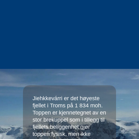
Jiehkkevárri er det høyeste
fjellet i Troms på 1 834 moh.
Toppen er kjennetegnet av en
stor brekuppel som i tillegg til
fjellets beliggenhet gjør
toppen fysisk, men ikke