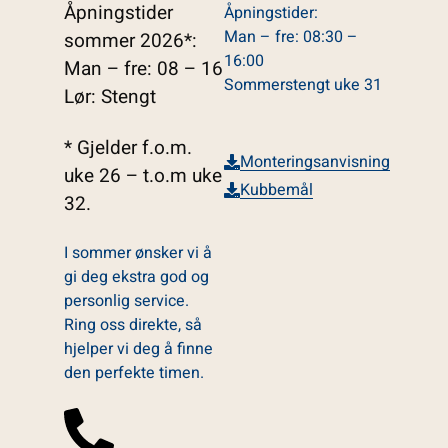
Åpningstider
Åpningstider:
Man – fre: 08:30 –
sommer 2026*:
16:00
Man – fre: 08 – 16
Sommerstengt uke 31
Lør: Stengt
* Gjelder f.o.m.
Monteringsanvisning
uke 26 – t.o.m uke
Kubbemål
32.
I sommer ønsker vi å
gi deg ekstra god og
personlig service.
Ring oss direkte, så
hjelper vi deg å finne
den perfekte timen.